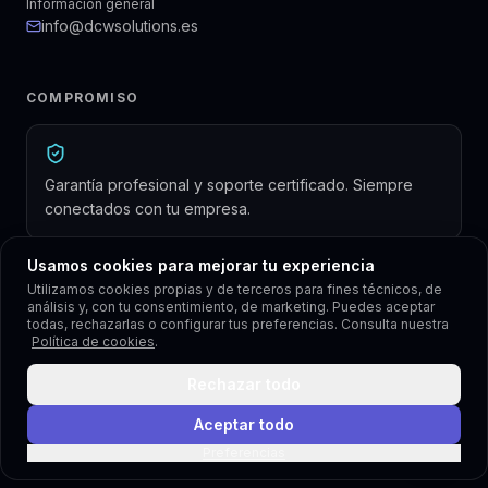
Información general
info@dcwsolutions.es
COMPROMISO
Garantía profesional y soporte certificado. Siempre
conectados con tu empresa.
Usamos cookies para mejorar tu experiencia
Utilizamos cookies propias y de terceros para fines técnicos, de
análisis y, con tu consentimiento, de marketing. Puedes aceptar
todas, rechazarlas o configurar tus preferencias. Consulta nuestra
Política de cookies
.
Copyright © 2013–2026 Dcwsolutions.es · Todos los derechos
reservados
Rechazar todo
DcwSolutions — Solicitud de registro de marca en trámite ante la
OEPM
Política de privacidad
Política de cookies
Aviso legal
Aceptar todo
Política de redes sociales
Preferencias