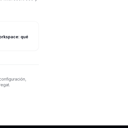
orkspace: qué
configuración,
regat.