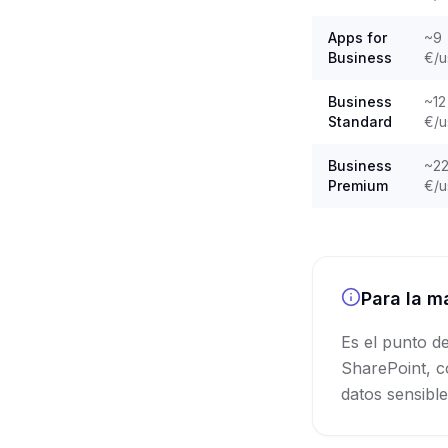
Apps for
~9
Business
€/u
Business
~12
Standard
€/u
Business
~2
Premium
€/u
Para la m
Es el punto de
SharePoint, c
datos sensibl