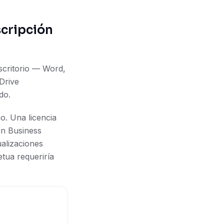
scripción
escritorio — Word,
Drive
do.
. Una licencia
an Business
ualizaciones
etua requeriría