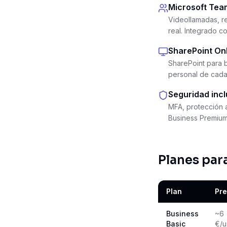
Microsoft Tea
Videollamadas, r
real. Integrado c
SharePoint On
SharePoint para 
personal de cada 
Seguridad incl
MFA, protección a
Business Premium,
Planes par
Plan
Pre
Business
~6
Basic
€/u