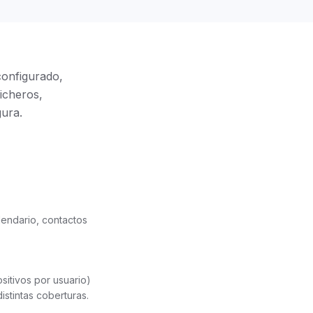
configurado,
ficheros,
gura.
endario, contactos
sitivos por usuario)
istintas coberturas.