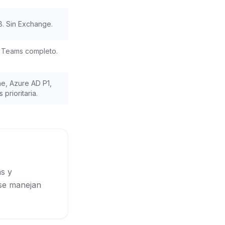
B. Sin Exchange.
+ Teams completo.
e, Azure AD P1,
prioritaria.
ms y
 se manejan