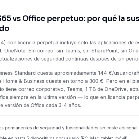
65 vs Office perpetuo: por qué la su
ido
24) con licencia perpetua incluye solo las aplicaciones de 
, OneNote. Sin correo, sin Teams, sin SharePoint, sin One
actualizaciones de seguridad continuas después de un perío
siness Standard cuesta aproximadamente 144 €/usuario/año
e Home & Business cuesta en torno a 300 €. Pero en el pl
io tiene correo corporativo, Teams, 1 TB de OneDrive, act
ice siempre en la última versión — lo que en licencia perp
nte versión de Office cada 3-4 años.
es permanentes de seguridad y funcionalidades sin coste adicional
ble en hasta 5 dispositivos por usuario (PC, Mac, tablet, móvil)