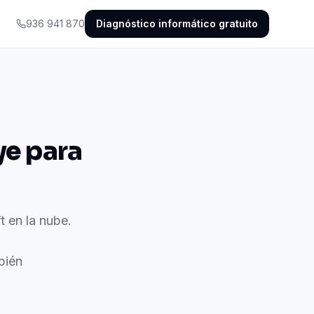
936 941 870
Diagnóstico informático gratuito
ye para
t en la nube.
bién