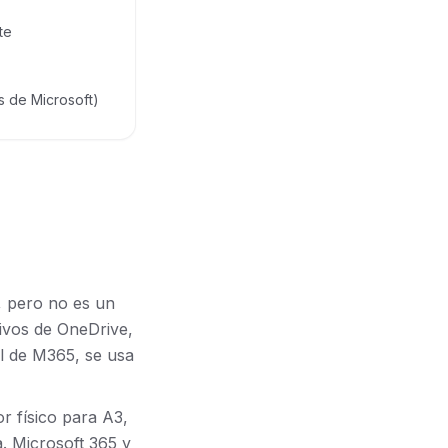
te
s de Microsoft)
o, pero no es un
hivos de OneDrive,
l de M365, se usa
or físico para A3,
a. Microsoft 365 y